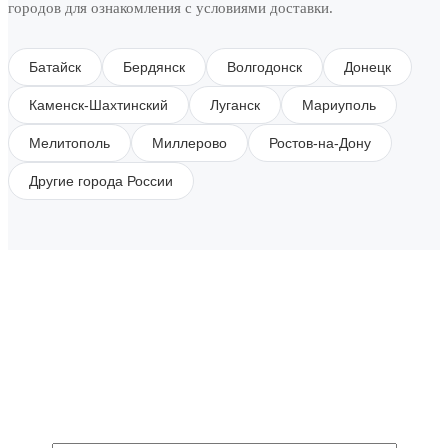
городов для ознакомления с условиями доставки.
Батайск
Бердянск
Волгодонск
Донецк
Каменск-Шахтинский
Луганск
Мариуполь
Мелитополь
Миллерово
Ростов-на-Дону
Другие города России
SUBSCRIBE TO OUR NEWSLETTER
Get all the latest information on Events, Sales and
Offers.