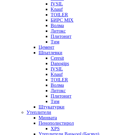
IVSIL
Knauf
TOILER
БИРС MIX
Волма
Литокс
Плитонит
Тим
Цемент
Шпатлевки
Ceresit
Danogips
IVSIL
Knauf
TOILER
Волма
Литокс
Плитонит
Тим
Штукатурки
Утеплители
Минвата
Пенополистирол
XPS
Утеплители Baswool (Басвул)