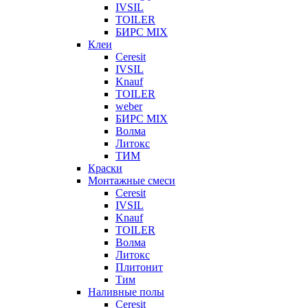
IVSIL
TOILER
БИРС MIX
Клеи
Ceresit
IVSIL
Knauf
TOILER
weber
БИРС MIX
Волма
Литокс
ТИМ
Краски
Монтажные смеси
Ceresit
IVSIL
Knauf
TOILER
Волма
Литокс
Плитонит
Тим
Наливные полы
Ceresit