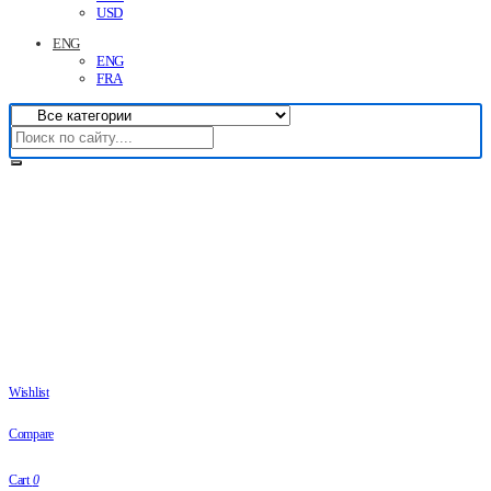
USD
ENG
ENG
FRA
Wishlist
Compare
Cart
0