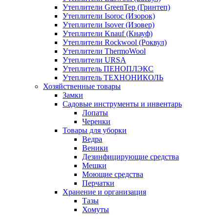
Утеплители GreenTep (Гринтеп)
Утеплители Isoroc (Изорок)
Утеплители Isover (Изовер)
Утеплители Knauf (Кнауф)
Утеплители Rockwool (Роквул)
Утеплители ThermoWool
Утеплители URSA
Утеплитель ПЕНОПЛЭКС
Утеплитель ТЕХНОНИКОЛЬ
Хозяйственные товары
Замки
Садовые инструменты и инвентарь
Лопаты
Черенки
Товары для уборки
Ведра
Веники
Дезинфицирующие средства
Мешки
Моющие средства
Перчатки
Хранение и организация
Тазы
Хомуты