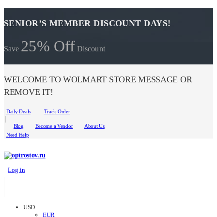
SENIOR’S MEMBER DISCOUNT DAYS!
25% Off
Save
Discount
WELCOME TO WOLMART STORE MESSAGE OR
REMOVE IT!
Daily Deals
Track Order
Blog
Become a Vendor
About Us
Need Help
Log in
USD
EUR