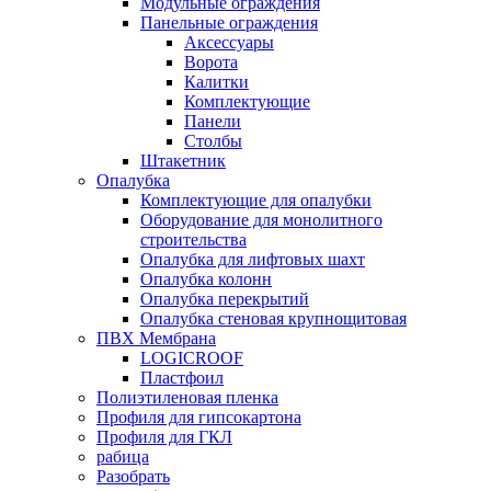
Модульные ограждения
Панельные ограждения
Аксессуары
Ворота
Калитки
Комплектующие
Панели
Столбы
Штакетник
Опалубка
Комплектующие для опалубки
Оборудование для монолитного
строительства
Опалубка для лифтовых шахт
Опалубка колонн
Опалубка перекрытий
Опалубка стеновая крупнощитовая
ПВХ Мембрана
LOGICROOF
Плaстфoил
Полиэтиленовая пленка
Профиля для гипсокартона
Профиля для ГКЛ
рабица
Разобрать