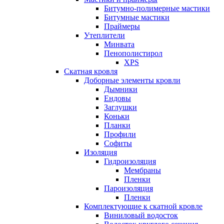
Битумно-полимерные мастики
Битумные мастики
Праймеры
Утеплители
Минвата
Пенополистирол
XPS
Скатная кровля
Доборные элементы кровли
Дымники
Ендовы
Заглушки
Коньки
Планки
Профили
Софиты
Изоляция
Гидроизоляция
Мембраны
Пленки
Пароизоляция
Пленки
Комплектующие к скатной кровле
Виниловый водосток