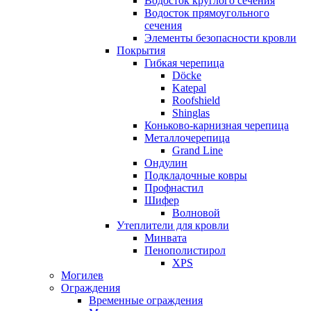
Водосток круглого сечения
Водосток прямоугольного
сечения
Элементы безопасности кровли
Покрытия
Гибкая черепица
Döcke
Katepal
Roofshield
Shinglas
Коньково-карнизная черепица
Металлочерепица
Grand Line
Ондулин
Подкладочные ковры
Профнастил
Шифер
Волновой
Утеплители для кровли
Минвата
Пенополистирол
XPS
Могилев
Ограждения
Временные ограждения