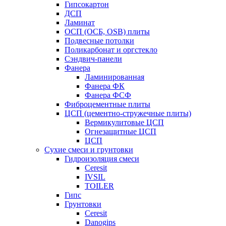
Гипсокартон
ДСП
Ламинат
ОСП (ОСБ, OSB) плиты
Подвесные потолки
Поликарбонат и оргстекло
Сэндвич-панели
Фанера
Ламинированная
Фанера ФК
Фанера ФСФ
Фиброцементные плиты
ЦСП (цементно-стружечные плиты)
Вермикулитовые ЦСП
Огнезащитные ЦСП
ЦСП
Сухие смеси и грунтовки
Гидроизоляция смеси
Ceresit
IVSIL
TOILER
Гипс
Грунтовки
Ceresit
Danogips