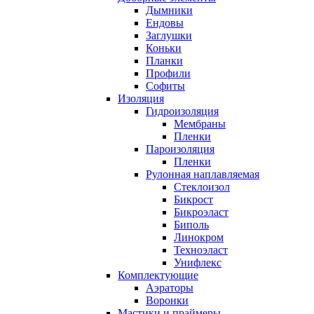
Дымники
Ендовы
Заглушки
Коньки
Планки
Профили
Софиты
Изоляция
Гидроизоляция
Мембраны
Пленки
Пароизоляция
Пленки
Рулонная наплавляемая
Cтеклоизол
Бикрост
Бикроэласт
Биполь
Линокром
Техноэласт
Унифлекс
Комплектующие
Аэраторы
Воронки
Мастики и праймеры