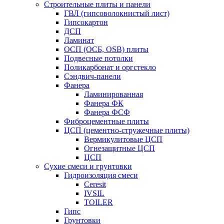
Строительные плиты и панели
ГВЛ (гипсоволокнистый лист)
Гипсокартон
ДСП
Ламинат
ОСП (ОСБ, OSB) плиты
Подвесные потолки
Поликарбонат и оргстекло
Сэндвич-панели
Фанера
Ламинированная
Фанера ФК
Фанера ФСФ
Фиброцементные плиты
ЦСП (цементно-стружечные плиты)
Вермикулитовые ЦСП
Огнезащитные ЦСП
ЦСП
Сухие смеси и грунтовки
Гидроизоляция смеси
Ceresit
IVSIL
TOILER
Гипс
Грунтовки