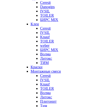
Ceresit
Danogips
IVSIL
TOILER
БИРС MIX
Клеи
Ceresit
IVSIL
Knauf
TOILER
weber
БИРС MIX
Волма
Литокс
ТИМ
Краски
Монтажные смеси
Ceresit
IVSIL
Knauf
TOILER
Волма
Литокс
Плитонит
Тим