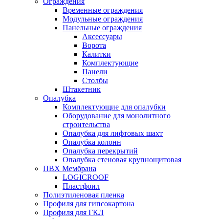
Ограждения
Временные ограждения
Модульные ограждения
Панельные ограждения
Аксессуары
Ворота
Калитки
Комплектующие
Панели
Столбы
Штакетник
Опалубка
Комплектующие для опалубки
Оборудование для монолитного
строительства
Опалубка для лифтовых шахт
Опалубка колонн
Опалубка перекрытий
Опалубка стеновая крупнощитовая
ПВХ Мембрана
LOGICROOF
Плaстфoил
Полиэтиленовая пленка
Профиля для гипсокартона
Профиля для ГКЛ