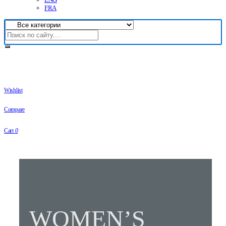
FRA
Wishlist
Compare
Cart
0
WOMEN’S