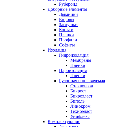
Рубероид
Доборные элементы
Дымники
Ендовы
Заглушки
Коньки
Планки
Профили
Софиты
Изоляция
Гидроизоляция
Мембраны
Пленки
Пароизоляция
Пленки
Рулонная наплавляемая
Cтеклоизол
Бикрост
Бикроэласт
Биполь
Линокром
Техноэласт
Унифлекс
Комплектующие
Аэраторы