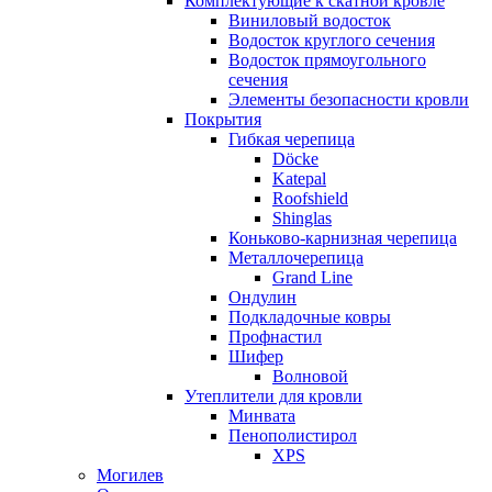
Комплектующие к скатной кровле
Виниловый водосток
Водосток круглого сечения
Водосток прямоугольного
сечения
Элементы безопасности кровли
Покрытия
Гибкая черепица
Döcke
Katepal
Roofshield
Shinglas
Коньково-карнизная черепица
Металлочерепица
Grand Line
Ондулин
Подкладочные ковры
Профнастил
Шифер
Волновой
Утеплители для кровли
Минвата
Пенополистирол
XPS
Могилев