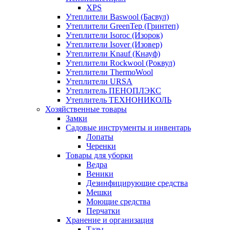
XPS
Утеплители Baswool (Басвул)
Утеплители GreenTep (Гринтеп)
Утеплители Isoroc (Изорок)
Утеплители Isover (Изовер)
Утеплители Knauf (Кнауф)
Утеплители Rockwool (Роквул)
Утеплители ThermoWool
Утеплители URSA
Утеплитель ПЕНОПЛЭКС
Утеплитель ТЕХНОНИКОЛЬ
Хозяйственные товары
Замки
Садовые инструменты и инвентарь
Лопаты
Черенки
Товары для уборки
Ведра
Веники
Дезинфицирующие средства
Мешки
Моющие средства
Перчатки
Хранение и организация
Тазы