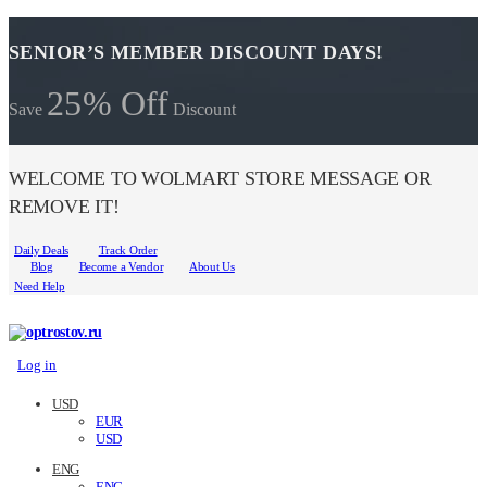
SENIOR’S MEMBER DISCOUNT DAYS!
25% Off
Save
Discount
WELCOME TO WOLMART STORE MESSAGE OR
REMOVE IT!
Daily Deals
Track Order
Blog
Become a Vendor
About Us
Need Help
Log in
USD
EUR
USD
ENG
ENG