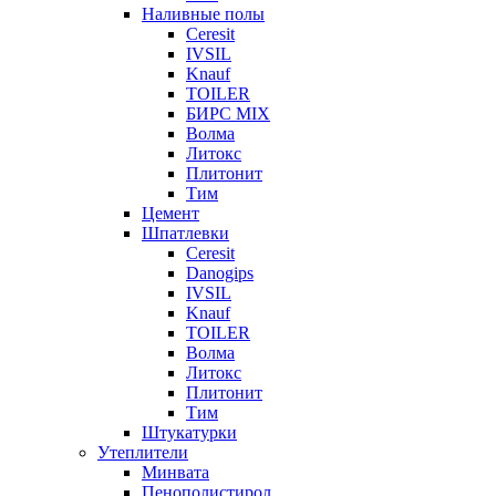
Наливные полы
Ceresit
IVSIL
Knauf
TOILER
БИРС MIX
Волма
Литокс
Плитонит
Тим
Цемент
Шпатлевки
Ceresit
Danogips
IVSIL
Knauf
TOILER
Волма
Литокс
Плитонит
Тим
Штукатурки
Утеплители
Минвата
Пенополистирол