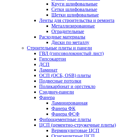
Круги шлифовальные
Сетки шлифовальные
Щетки шлифовальные
Ленты для строительства и ремонта
Металлизированные
Оградительные
Расходные материалы
Диски по металлу
Строительные плиты и панели
ГВЛ (гипсоволокнистый лист)
Гипсокартон
ДСП
Ламинат
ОСП (ОСБ, OSB) плиты
Подвесные потолки
Поликарбонат и оргстекло
Сэндвич-панели
Фанера
Ламинированная
Фанера ФК
Фанера ФСФ
Фиброцементные плиты
ЦСП (цементно-стружечные плиты)
Вермикулитовые ЦСП
Огнезащитные ЦСП