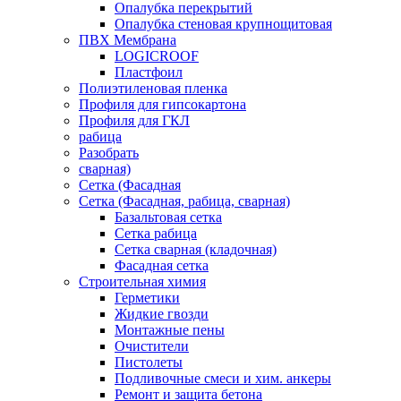
Опалубка перекрытий
Опалубка стеновая крупнощитовая
ПВХ Мембрана
LOGICROOF
Плaстфoил
Полиэтиленовая пленка
Профиля для гипсокартона
Профиля для ГКЛ
рабица
Разобрать
сварная)
Сетка (Фасадная
Сетка (Фасадная, рабица, сварная)
Базальтовая сетка
Сетка рабица
Сетка сварная (кладочная)
Фасадная сетка
Строительная химия
Герметики
Жидкие гвозди
Монтажные пены
Очистители
Пистолеты
Подливочные смеси и хим. анкеры
Ремонт и защита бетона