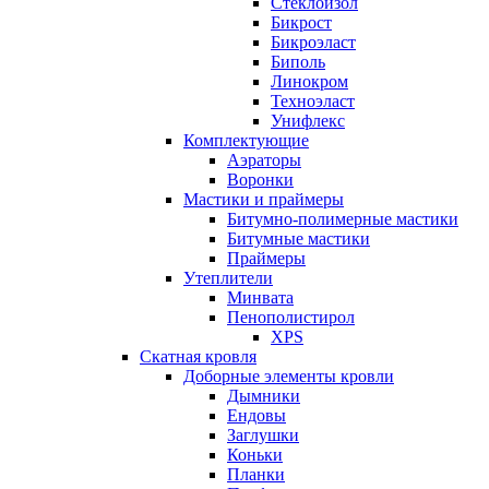
Cтеклоизол
Бикрост
Бикроэласт
Биполь
Линокром
Техноэласт
Унифлекс
Комплектующие
Аэраторы
Воронки
Мастики и праймеры
Битумно-полимерные мастики
Битумные мастики
Праймеры
Утеплители
Минвата
Пенополистирол
XPS
Скатная кровля
Доборные элементы кровли
Дымники
Ендовы
Заглушки
Коньки
Планки