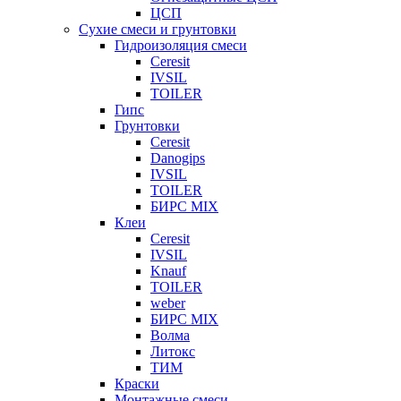
ЦСП
Сухие смеси и грунтовки
Гидроизоляция смеси
Ceresit
IVSIL
TOILER
Гипс
Грунтовки
Ceresit
Danogips
IVSIL
TOILER
БИРС MIX
Клеи
Ceresit
IVSIL
Knauf
TOILER
weber
БИРС MIX
Волма
Литокс
ТИМ
Краски
Монтажные смеси