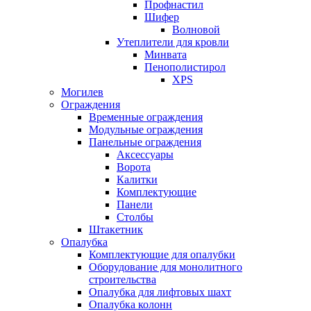
Профнастил
Шифер
Волновой
Утеплители для кровли
Минвата
Пенополистирол
XPS
Могилев
Ограждения
Временные ограждения
Модульные ограждения
Панельные ограждения
Аксессуары
Ворота
Калитки
Комплектующие
Панели
Столбы
Штакетник
Опалубка
Комплектующие для опалубки
Оборудование для монолитного
строительства
Опалубка для лифтовых шахт
Опалубка колонн