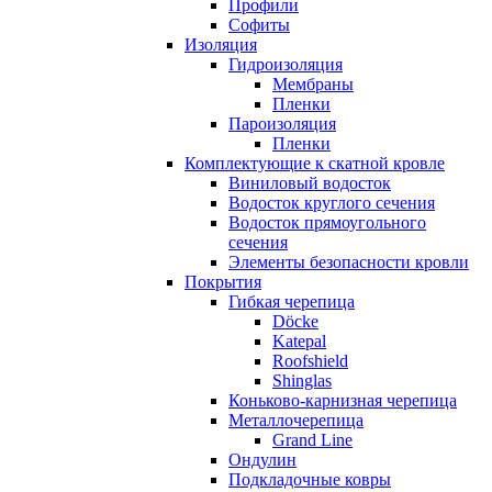
Профили
Софиты
Изоляция
Гидроизоляция
Мембраны
Пленки
Пароизоляция
Пленки
Комплектующие к скатной кровле
Виниловый водосток
Водосток круглого сечения
Водосток прямоугольного
сечения
Элементы безопасности кровли
Покрытия
Гибкая черепица
Döcke
Katepal
Roofshield
Shinglas
Коньково-карнизная черепица
Металлочерепица
Grand Line
Ондулин
Подкладочные ковры