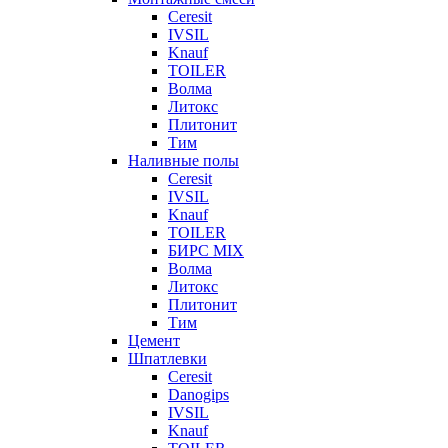
Ceresit
IVSIL
Knauf
TOILER
Волма
Литокс
Плитонит
Тим
Наливные полы
Ceresit
IVSIL
Knauf
TOILER
БИРС MIX
Волма
Литокс
Плитонит
Тим
Цемент
Шпатлевки
Ceresit
Danogips
IVSIL
Knauf