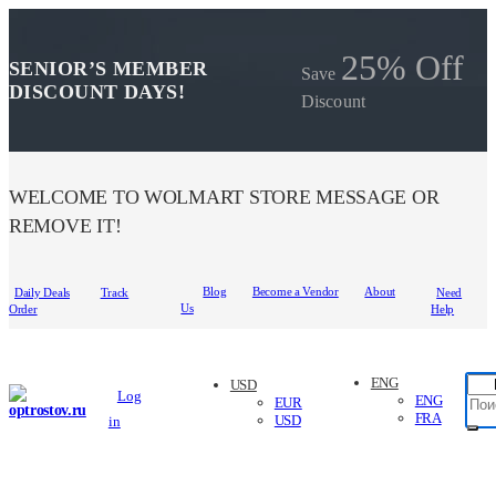
25% Off
SENIOR’S MEMBER
Save
DISCOUNT DAYS!
Discount
WELCOME TO WOLMART STORE MESSAGE OR
REMOVE IT!
Blog
Become a Vendor
About
Daily Deals
Track
Need
Us
Order
Help
ENG
USD
Log
ENG
EUR
FRA
USD
in