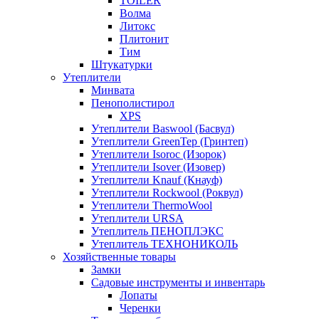
TOILER
Волма
Литокс
Плитонит
Тим
Штукатурки
Утеплители
Минвата
Пенополистирол
XPS
Утеплители Baswool (Басвул)
Утеплители GreenTep (Гринтеп)
Утеплители Isoroc (Изорок)
Утеплители Isover (Изовер)
Утеплители Knauf (Кнауф)
Утеплители Rockwool (Роквул)
Утеплители ThermoWool
Утеплители URSA
Утеплитель ПЕНОПЛЭКС
Утеплитель ТЕХНОНИКОЛЬ
Хозяйственные товары
Замки
Садовые инструменты и инвентарь
Лопаты
Черенки