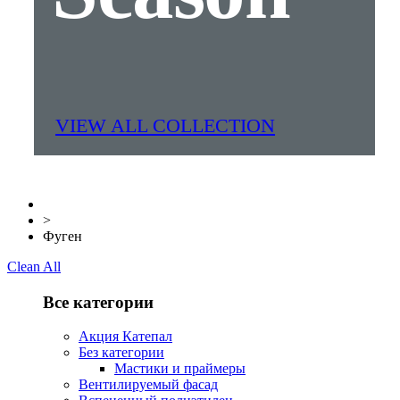
VIEW ALL COLLECTION
>
Фуген
Clean All
Все категории
Акция Катепал
Без категории
Мастики и праймеры
Вентилируемый фасад