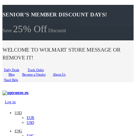
SENIOR’S MEMBER DISCOUNT DAYS!
25% Off
Save
Discount
WELCOME TO WOLMART STORE MESSAGE OR
REMOVE IT!
Daily Deals
Track Order
Blog
Become a Vendor
About Us
Need Help
Log in
USD
EUR
USD
ENG
ENG