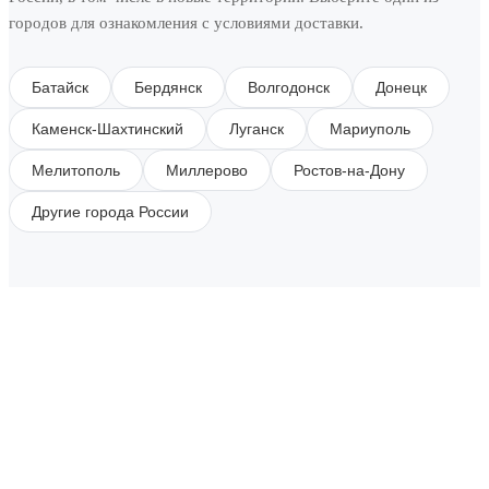
городов для ознакомления с условиями доставки.
Батайск
Бердянск
Волгодонск
Донецк
Каменск-Шахтинский
Луганск
Мариуполь
Мелитополь
Миллерово
Ростов-на-Дону
Другие города России
SUBSCRIBE TO OUR NEWSLETTER
Get all the latest information on Events, Sales and
Offers.