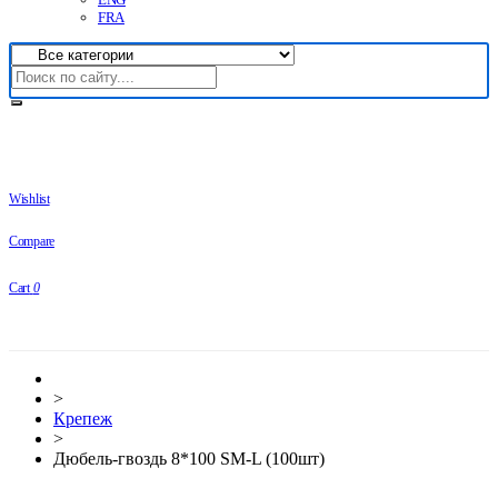
FRA
Wishlist
Compare
Cart
0
>
Крепеж
>
Дюбель-гвоздь 8*100 SM-L (100шт)