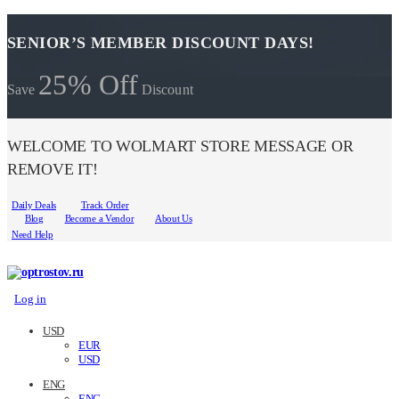
SENIOR’S MEMBER DISCOUNT DAYS!
25% Off
Save
Discount
WELCOME TO WOLMART STORE MESSAGE OR
REMOVE IT!
Daily Deals
Track Order
Blog
Become a Vendor
About Us
Need Help
Log in
USD
EUR
USD
ENG
ENG