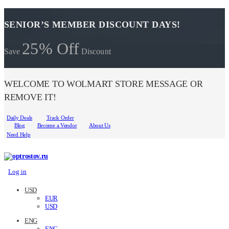
SENIOR’S MEMBER DISCOUNT DAYS!
25% Off
Save
Discount
WELCOME TO WOLMART STORE MESSAGE OR
REMOVE IT!
Daily Deals
Track Order
Blog
Become a Vendor
About Us
Need Help
Log in
USD
EUR
USD
ENG
ENG