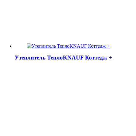
Утеплитель ТеплоKNAUF Коттедж +