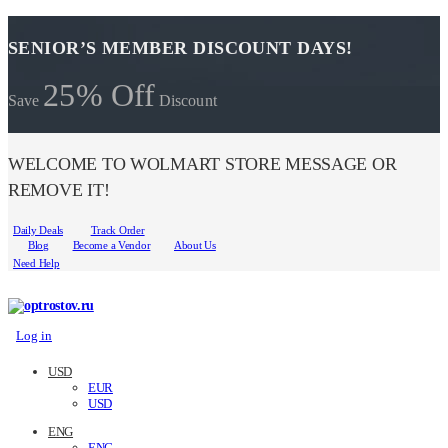
SENIOR’S MEMBER DISCOUNT DAYS!
25% Off
Save
Discount
WELCOME TO WOLMART STORE MESSAGE OR
REMOVE IT!
Daily Deals
Track Order
Blog
Become a Vendor
About Us
Need Help
Log in
USD
EUR
USD
ENG
ENG