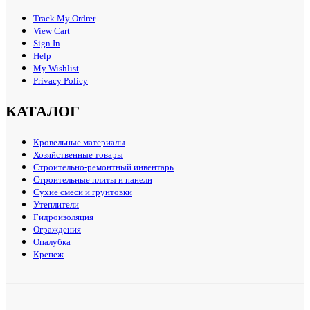
Track My Ordrer
View Cart
Sign In
Help
My Wishlist
Privacy Policy
КАТАЛОГ
Кровельные материалы
Хозяйственные товары
Строительно-ремонтный инвентарь
Строительные плиты и панели
Сухие смеси и грунтовки
Утеплители
Гидроизоляция
Ограждения
Опалубка
Крепеж