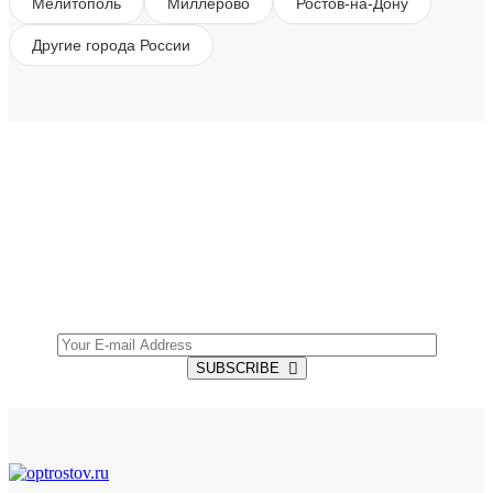
Мелитополь
Миллерово
Ростов-на-Дону
Другие города России
SUBSCRIBE TO OUR NEWSLETTER
Get all the latest information on Events, Sales and
Offers.
SUBSCRIBE