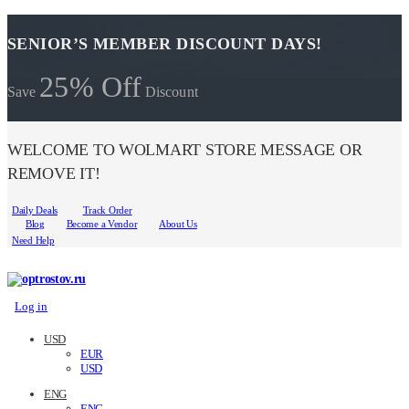
SENIOR’S MEMBER DISCOUNT DAYS!
25% Off
Save
Discount
WELCOME TO WOLMART STORE MESSAGE OR
REMOVE IT!
Daily Deals
Track Order
Blog
Become a Vendor
About Us
Need Help
Log in
USD
EUR
USD
ENG
ENG