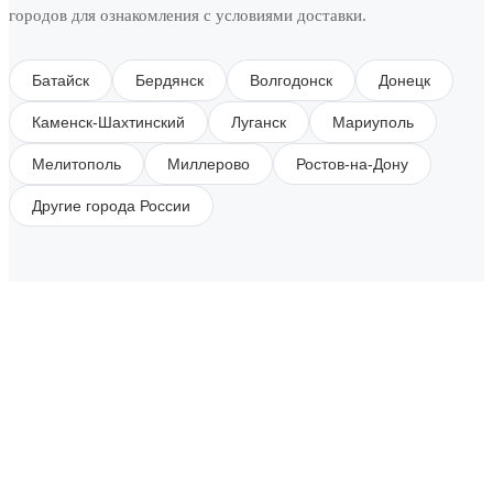
городов для ознакомления с условиями доставки.
Батайск
Бердянск
Волгодонск
Донецк
Каменск-Шахтинский
Луганск
Мариуполь
Мелитополь
Миллерово
Ростов-на-Дону
Другие города России
SUBSCRIBE TO OUR NEWSLETTER
Get all the latest information on Events, Sales and
Offers.