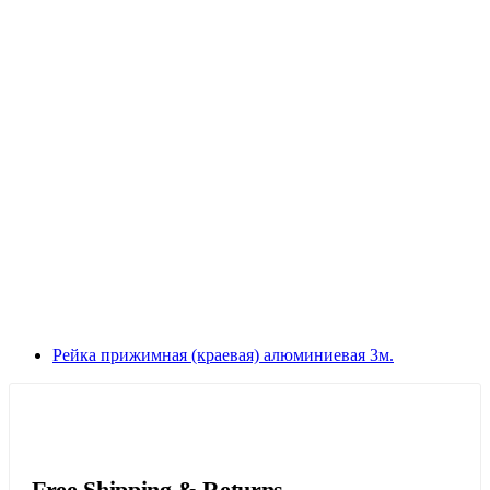
Рейка прижимная (краевая) алюминиевая 3м.
Free Shipping & Returns