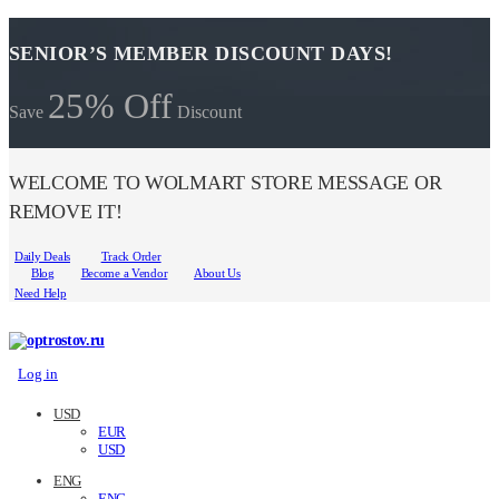
SENIOR’S MEMBER DISCOUNT DAYS!
25% Off
Save
Discount
WELCOME TO WOLMART STORE MESSAGE OR
REMOVE IT!
Daily Deals
Track Order
Blog
Become a Vendor
About Us
Need Help
Log in
USD
EUR
USD
ENG
ENG