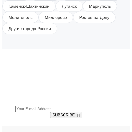
Каменск-Шахтинский
Луганск
Мариуполь
Мелитополь
Миллерово
Ростов-на-Дону
Другие города России
SUBSCRIBE TO OUR NEWSLETTER
Get all the latest information on Events, Sales and
Offers.
SUBSCRIBE