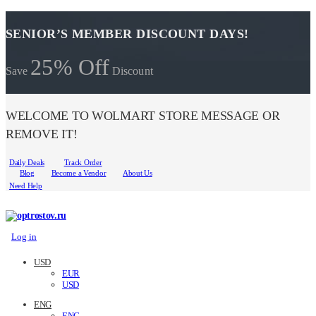
SENIOR’S MEMBER DISCOUNT DAYS!
25% Off
Save
Discount
WELCOME TO WOLMART STORE MESSAGE OR
REMOVE IT!
Daily Deals
Track Order
Blog
Become a Vendor
About Us
Need Help
Log in
USD
EUR
USD
ENG
ENG