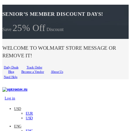
SENIOR’S MEMBER DISCOUNT DAYS!
25% Off
Save
Discount
WELCOME TO WOLMART STORE MESSAGE OR
REMOVE IT!
Daily Deals
Track Order
Blog
Become a Vendor
About Us
Need Help
Log in
USD
EUR
USD
ENG
ENG