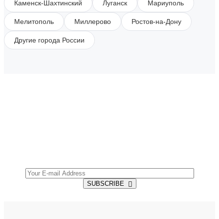
Каменск-Шахтинский
Луганск
Мариуполь
Мелитополь
Миллерово
Ростов-на-Дону
Другие города России
SUBSCRIBE TO OUR NEWSLETTER
Get all the latest information on Events, Sales and
Offers.
SUBSCRIBE