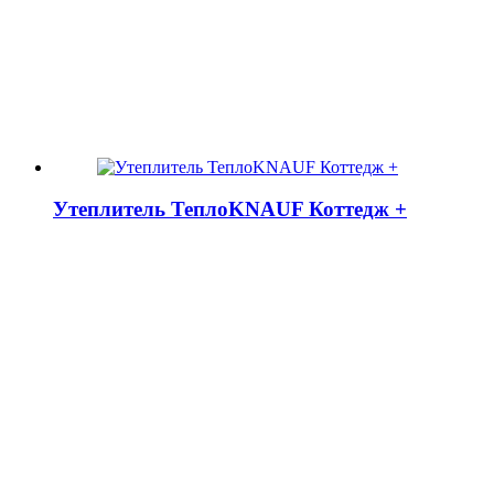
Утеплитель ТеплоKNAUF Коттедж +