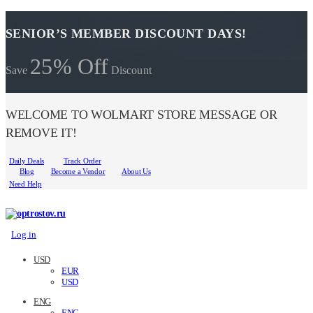
SENIOR’S MEMBER DISCOUNT DAYS!
25% Off
Save
Discount
WELCOME TO WOLMART STORE MESSAGE OR
REMOVE IT!
Daily Deals
Track Order
Blog
Become a Vendor
About Us
Need Help
Log in
USD
EUR
USD
ENG
ENG