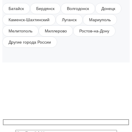
Батайск
Бердянск
Волгодонск
Донецк
Каменск-Шахтинский
Луганск
Мариуполь
Мелитополь
Миллерово
Ростов-на-Дону
Другие города России
SUBSCRIBE TO OUR NEWSLETTER
Get all the latest information on Events, Sales and
Offers.