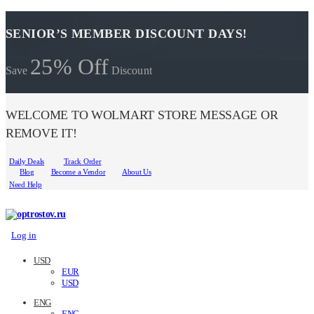
SENIOR’S MEMBER DISCOUNT DAYS!
25% Off
Save
Discount
WELCOME TO WOLMART STORE MESSAGE OR
REMOVE IT!
Daily Deals
Track Order
Blog
Become a Vendor
About Us
Need Help
Log in
USD
EUR
USD
ENG
ENG