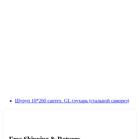
Шуруп 10*260 сантех. GL глухарь (стальной саморез)
Free Shipping & Returns