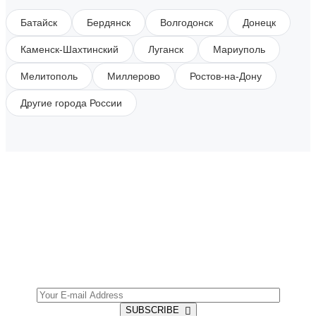
Батайск
Бердянск
Волгодонск
Донецк
Каменск-Шахтинский
Луганск
Мариуполь
Мелитополь
Миллерово
Ростов-на-Дону
Другие города России
SUBSCRIBE TO OUR NEWSLETTER
Get all the latest information on Events, Sales and
Offers.
SUBSCRIBE