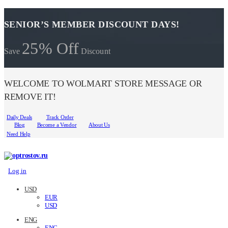
SENIOR’S MEMBER DISCOUNT DAYS!
25% Off
Save
Discount
WELCOME TO WOLMART STORE MESSAGE OR
REMOVE IT!
Daily Deals
Track Order
Blog
Become a Vendor
About Us
Need Help
Log in
USD
EUR
USD
ENG
ENG