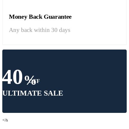
Money Back Guarantee
Any back within 30 days
40
%
OFF
ULTIMATE SALE
</s