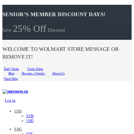
SENIOR’S MEMBER DISCOUNT DAYS!
25% Off
Save
Discount
WELCOME TO WOLMART STORE MESSAGE OR
REMOVE IT!
Daily Deals
Track Order
Blog
Become a Vendor
About Us
Need Help
Log in
USD
EUR
USD
ENG
ENG