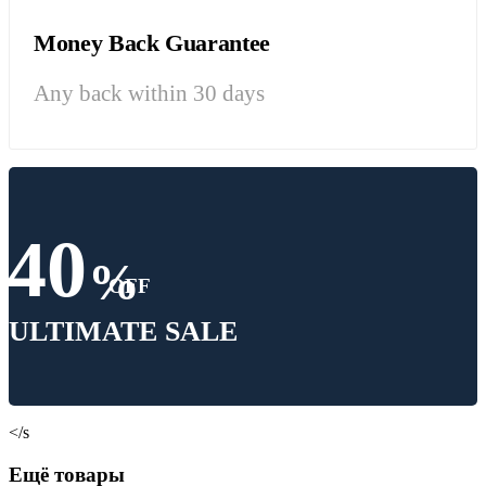
Money Back Guarantee
Any back within 30 days
40
%
OFF
ULTIMATE SALE
</s
Ещё товары