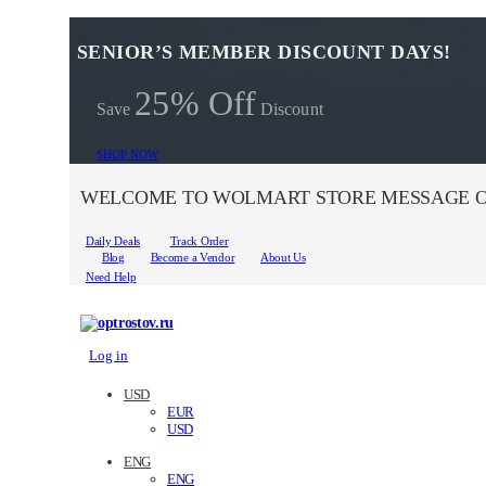
SENIOR’S MEMBER DISCOUNT DAYS!
25% Off
Save
Discount
SHOP NOW
WELCOME TO WOLMART STORE MESSAGE O
Daily Deals
Track Order
Blog
Become a Vendor
About Us
Need Help
Log in
USD
EUR
USD
ENG
ENG