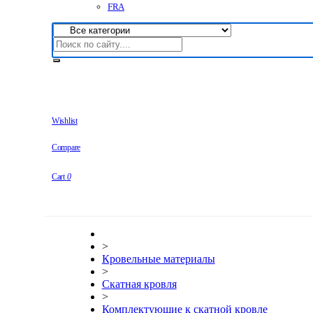
FRA
Wishlist
Compare
Cart
0
>
Кровельные материалы
>
Скатная кровля
>
Комплектующие к скатной кровле