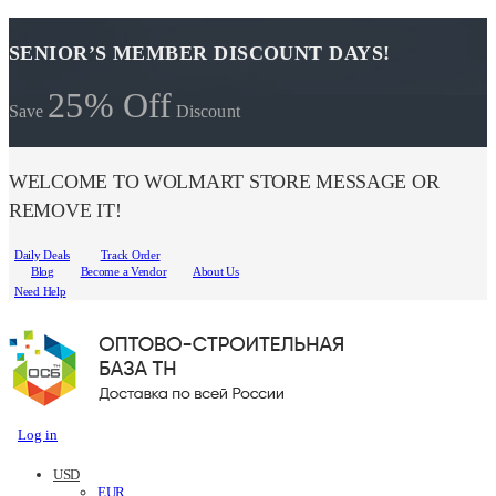
SENIOR’S MEMBER DISCOUNT DAYS!
25% Off
Save
Discount
WELCOME TO WOLMART STORE MESSAGE OR
REMOVE IT!
Daily Deals
Track Order
Blog
Become a Vendor
About Us
Need Help
Log in
USD
EUR