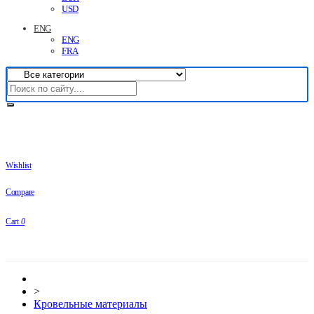
USD
ENG
ENG
FRA
Wishlist
Compare
Cart
0
>
Кровельные материалы