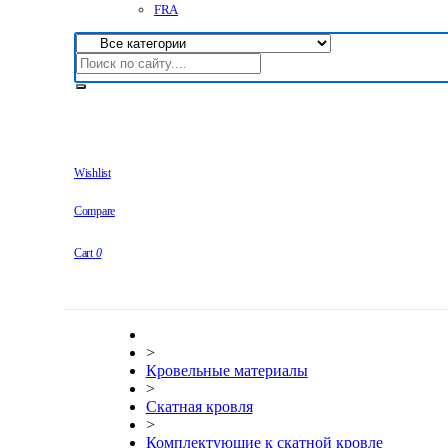
FRA
Wishlist
Compare
Cart
0
>
Кровельные материалы
>
Скатная кровля
>
Комплектующие к скатной кровле