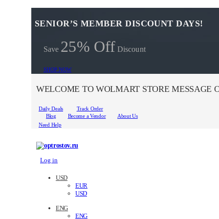
SENIOR’S MEMBER DISCOUNT DAYS!
25% Off
Save
Discount
SHOP NOW
WELCOME TO WOLMART STORE MESSAGE O
Daily Deals
Track Order
Blog
Become a Vendor
About Us
Need Help
Log in
USD
EUR
USD
ENG
ENG