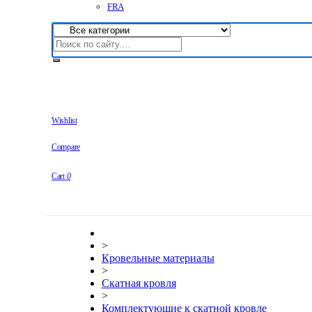
FRA
Wishlist
Compare
Cart
0
>
Кровельные материалы
>
Скатная кровля
>
Комплектующие к скатной кровле