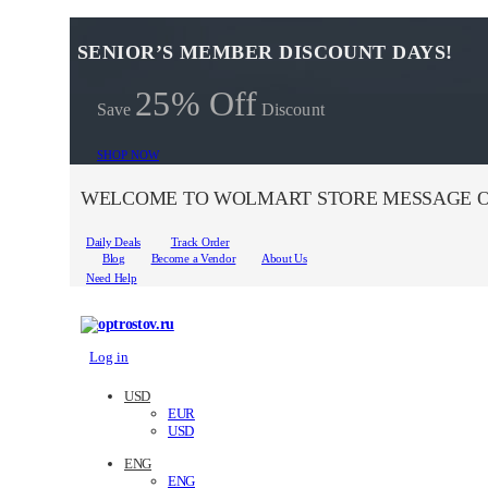
SENIOR’S MEMBER DISCOUNT DAYS!
25% Off
Save
Discount
SHOP NOW
WELCOME TO WOLMART STORE MESSAGE O
Daily Deals
Track Order
Blog
Become a Vendor
About Us
Need Help
Log in
USD
EUR
USD
ENG
ENG