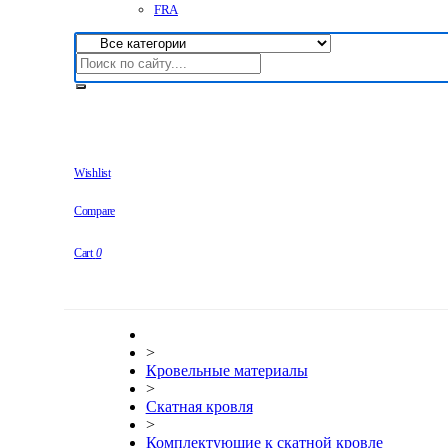
FRA
Wishlist
Compare
Cart
0
>
Кровельные материалы
>
Скатная кровля
>
Комплектующие к скатной кровле