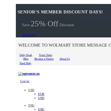
SENIOR’S MEMBER DISCOUNT DAYS!
25% Off
Save
Discount
SHOP NOW
WELCOME TO WOLMART STORE MESSAGE O
Daily Deals
Track Order
Blog
Become a Vendor
About Us
Need Help
Log in
USD
EUR
USD
ENG
ENG