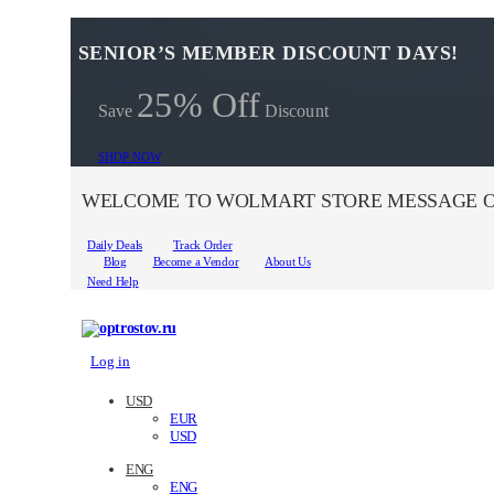
SENIOR’S MEMBER DISCOUNT DAYS!
25% Off
Save
Discount
SHOP NOW
WELCOME TO WOLMART STORE MESSAGE O
Daily Deals
Track Order
Blog
Become a Vendor
About Us
Need Help
Log in
USD
EUR
USD
ENG
ENG