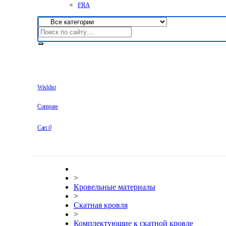
FRA
Wishlist
Compare
Cart
0
>
Кровельные материалы
>
Скатная кровля
>
Комплектующие к скатной кровле