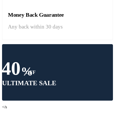
Money Back Guarantee
Any back within 30 days
40
%
OFF
ULTIMATE SALE
</s