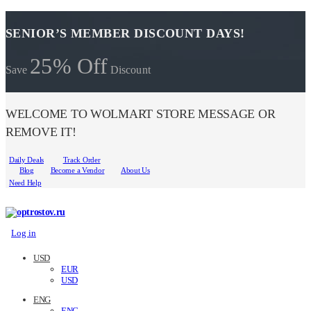
SENIOR’S MEMBER DISCOUNT DAYS!
25% Off
Save
Discount
WELCOME TO WOLMART STORE MESSAGE OR
REMOVE IT!
Daily Deals
Track Order
Blog
Become a Vendor
About Us
Need Help
Log in
USD
EUR
USD
ENG
ENG