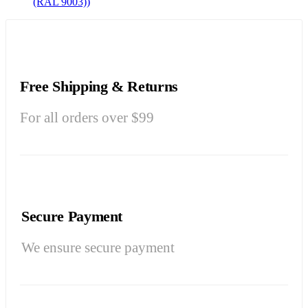
(RAL 9003))
Free Shipping & Returns
For all orders over $99
Secure Payment
We ensure secure payment