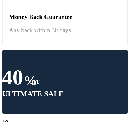
Money Back Guarantee
Any back within 30 days
40
%
OFF
ULTIMATE SALE
</s