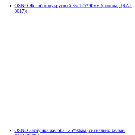
OSNO Желоб полукруглый 3м 125*90мм (шоколад (RAL
8017))
OSNO Заглушка желоба 125*90мм (сигнально-белый