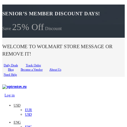
SENIOR’S MEMBER DISCOUNT DAYS!
25% Off
Save
Discount
WELCOME TO WOLMART STORE MESSAGE OR
REMOVE IT!
Daily Deals
Track Order
Blog
Become a Vendor
About Us
Need Help
Log in
USD
EUR
USD
ENG
ENG