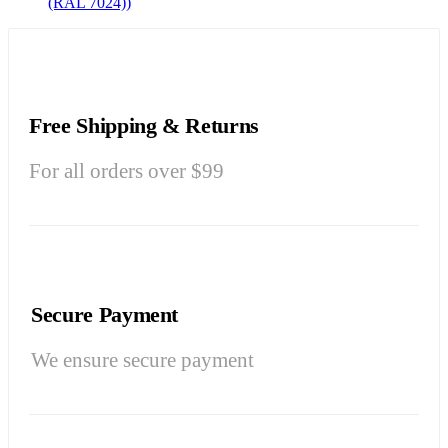
(RAL 7024))
Free Shipping & Returns
For all orders over $99
Secure Payment
We ensure secure payment