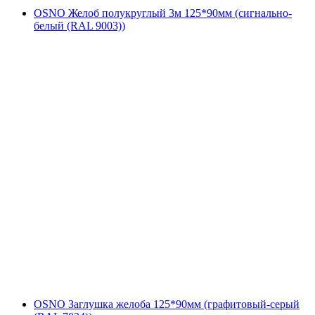
OSNO Желоб полукруглый 3м 125*90мм (сигнально-
белый (RAL 9003))
OSNO Заглушка желоба 125*90мм (графитовый-серый