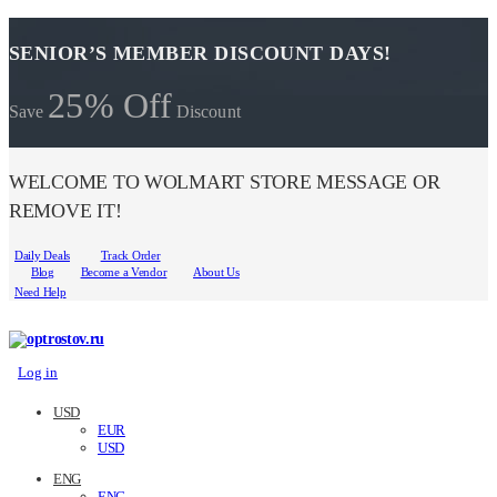
SENIOR’S MEMBER DISCOUNT DAYS!
25% Off
Save
Discount
WELCOME TO WOLMART STORE MESSAGE OR
REMOVE IT!
Daily Deals
Track Order
Blog
Become a Vendor
About Us
Need Help
Log in
USD
EUR
USD
ENG
ENG