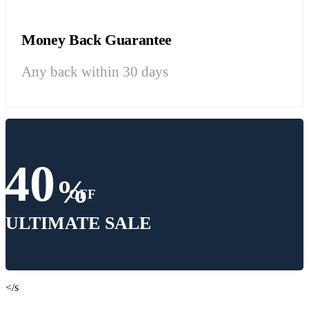
Money Back Guarantee
Any back within 30 days
40
%
OFF
ULTIMATE SALE
</s