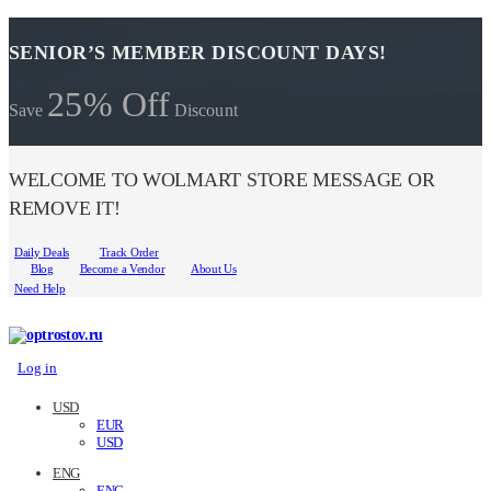
SENIOR’S MEMBER DISCOUNT DAYS!
25% Off
Save
Discount
WELCOME TO WOLMART STORE MESSAGE OR
REMOVE IT!
Daily Deals
Track Order
Blog
Become a Vendor
About Us
Need Help
Log in
USD
EUR
USD
ENG
ENG