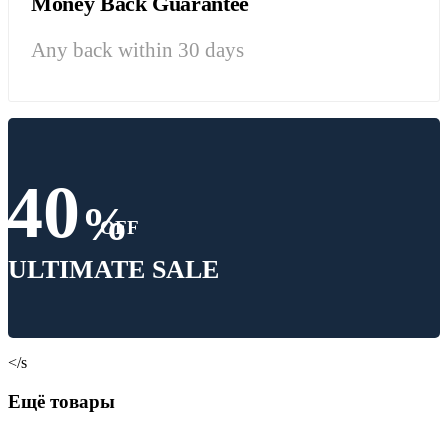
Money Back Guarantee
Any back within 30 days
40
%
OFF
ULTIMATE SALE
</s
Ещё товары