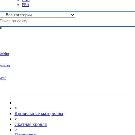
FRA
ishlist
ompare
art
0
>
Кровельные материалы
>
Скатная кровля
>