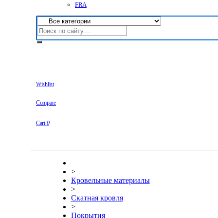
FRA
Wishlist
Compare
Cart
0
>
Кровельные материалы
>
Скатная кровля
>
Покрытия