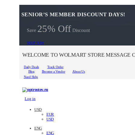
SENIOR’S MEMBER DISCOUNT DAYS!
25% Off
Save
Discount
SHOP NOW
WELCOME TO WOLMART STORE MESSAGE O
Daily Deals
Track Order
Blog
Become a Vendor
About Us
Need Help
Log in
USD
EUR
USD
ENG
ENG