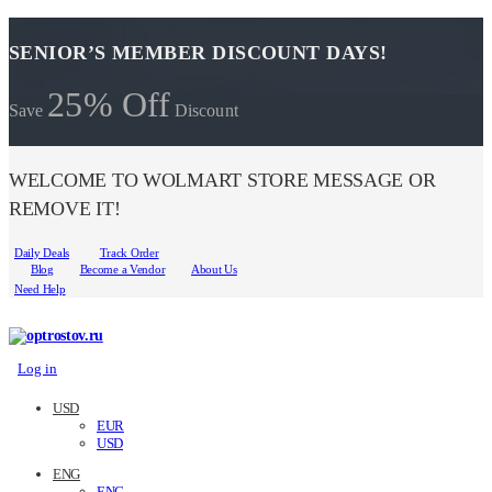
SENIOR’S MEMBER DISCOUNT DAYS!
25% Off
Save
Discount
WELCOME TO WOLMART STORE MESSAGE OR
REMOVE IT!
Daily Deals
Track Order
Blog
Become a Vendor
About Us
Need Help
Log in
USD
EUR
USD
ENG
ENG