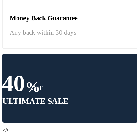
Money Back Guarantee
Any back within 30 days
40
%
OFF
ULTIMATE SALE
</s