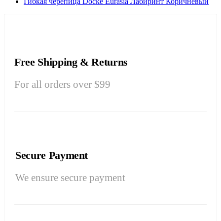
Гибкая черепица Döcke Eurasia Лабиринт Коричневый
Free Shipping & Returns
For all orders over $99
Secure Payment
We ensure secure payment