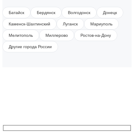
Батайск
Бердянск
Волгодонск
Донецк
Каменск-Шахтинский
Луганск
Мариуполь
Мелитополь
Миллерово
Ростов-на-Дону
Другие города России
SUBSCRIBE TO OUR NEWSLETTER
Get all the latest information on Events, Sales and
Offers.