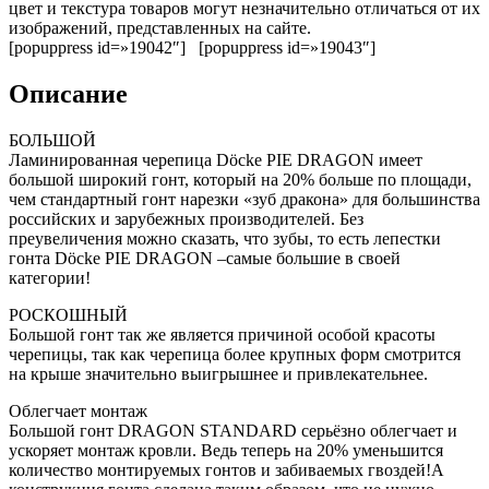
цвет и текстура товаров могут незначительно отличаться от их
изображений, представленных на сайте.
[popuppress id=»19042″] [popuppress id=»19043″]
Описание
БОЛЬШОЙ
Ламинированная черепица Dӧcke PIE DRAGON имеет
большой широкий гонт, который на 20% больше по площади,
чем стандартный гонт нарезки «зуб дракона» для большинства
российских и зарубежных производителей. Без
преувеличения можно сказать, что зубы, то есть лепестки
гонта Dӧcke PIE DRAGON –самые большие в своей
категории!
РОСКОШНЫЙ
Большой гонт так же является причиной особой красоты
черепицы, так как черепица более крупных форм смотрится
на крыше значительно выигрышнее и привлекательнее.
Облегчает монтаж
Большой гонт DRAGON STANDARD серьёзно облегчает и
ускоряет монтаж кровли. Ведь теперь на 20% уменьшится
количество монтируемых гонтов и забиваемых гвоздей!А