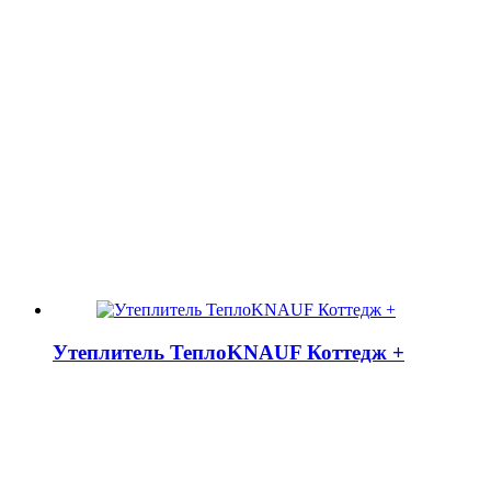
Утеплитель ТеплоKNAUF Коттедж +