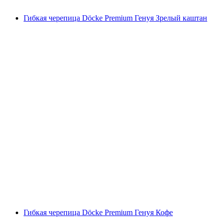
Гибкая черепица Döcke Premium Генуя Зрелый каштан
Гибкая черепица Döcke Premium Генуя Кофе