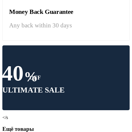
Money Back Guarantee
Any back within 30 days
40
%
OFF
ULTIMATE SALE
</s
Ещё товары