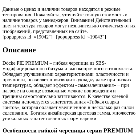
Данные о ценах и наличии товаров находятся в режиме
тестирования. Пожалуйста, уточняйте точную стоимость и
наличие товаров у менеджеров. Внимание! Действительный
цвет и текстура товаров могут незначительно отличаться от их
изображений, представленных на сайте.
[popuppress id=»19042″] [popuppress id=»19043″]
Описание
Döcke PIE PREMIUM – гибкая черепица из SBS-
модифицированного битума и высокопрочного стеклохолста.
Обладает улучшенными характеристиками эластичности и
прочности, позволяет производить укладку даже при низких
температурах, обладает эффектом «самозалечивания» – при
нагреве на солнце возможные мелкие повреждения и
трещины самостоятельно затягиваются. К качестве клеевой
системы используется запатентованная «Гибкая сварка
гонтов», которая обладает увеличенной в несколько раз силой
склеивания. Богатая дизайнерская цветовая гамма, множество
уникальных запатентованных форм нарезки.
Особенности гибкой черепицы серии PREMIUM