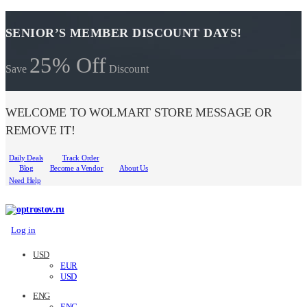
SENIOR’S MEMBER DISCOUNT DAYS!
25% Off
Save
Discount
WELCOME TO WOLMART STORE MESSAGE OR
REMOVE IT!
Daily Deals
Track Order
Blog
Become a Vendor
About Us
Need Help
Log in
USD
EUR
USD
ENG
ENG