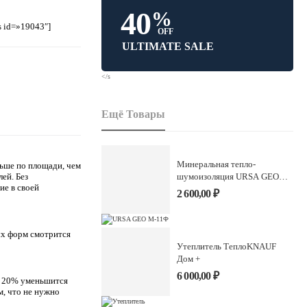
40
%
s id=»19043″]
OFF
ULTIMATE SALE
</s
Ещё Товары
Минеральная тепло-
ьше по площади, чем
ей. Без
шумоизоляция URSA GEO
ие в своей
М-11Ф
2 600,00
₽
ых форм смотрится
Утеплитель ТеплоKNAUF
Дом +
6 000,00
₽
а 20% уменьшится
м, что не нужно