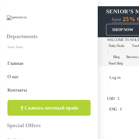
SENIOR’S 
25% 
Save
SHOP NOW
Departments
WELCOME TO WOLM
Daily Deals
Trac
Select Menu
Blog
Become 
Главная
Need Help
О нас
Log in
Контакты
USD
Скачать оптовый прайс
ENG
Special Offers