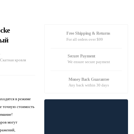
cke
Free Shipping & Returns
рый
For all orders over $99
,
Secure Payment
Скатная кровля
We ensure secure payment
Money Back Guarantee
Any back within 30 days
аходятся в режиме
те точную стоимость
имание!
аров могут
бражений,