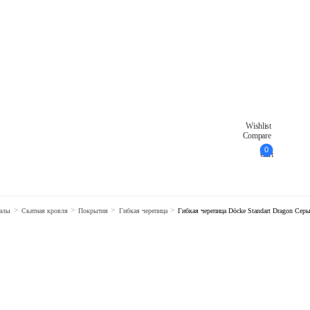
Wishlist
Compare
0
Cart
>
>
>
>
иалы
Скатная кровля
Покрытия
Гибкая черепица
Гибкая черепица Döcke Standart Dragon Сер