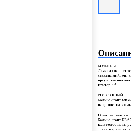
Описан
БОЛЬШОЙ
Ламинированная че
стандартный гонт н
преувеличения можн
категории!
РОСКОШНЫЙ
Большой гонт так ж
на крыше значитель
Облегчает монтаж
Большой гонт DRAG
количество монтиру
тратить время на с