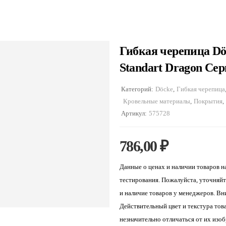
Гибкая черепица Dö
Standart Dragon Се
Категорий:
Döcke
,
Гибкая черепица
Кровельные материалы
,
Покрытия
,
Артикул:
575728
786,00
₽
Данные о ценах и наличии товаров н
тестирования. Пожалуйста, уточняй
и наличие товаров у менеджеров. Вн
Действительный цвет и текстура тов
незначительно отличаться от их изо