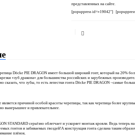
представленных на сайте.
[popuppress id=»19042″] [popuppres
ие
репица Dӧcke PIE DRAGON имеет большой широкий гонт, который на 20% бол
арезки «зуб дракона» для большинства российских и зарубежных производител
о сказать, что зубы, то есть лепестки гонта Dӧcke PIE DRAGON –самые больш
е является причиной особой красоты черепицы, так как черепица более крупн
но выигрышнее и привлекательнее.
ON STANDARD серьёзно облегчает и ускоряет монтаж кровли. Ведь теперь н
емых гонтов и забиваемых гвоздей!А конструкция гонта сделана таким образо
нимание плёнок.