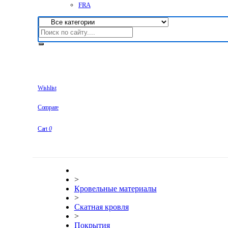
FRA
Wishlist
Compare
Cart
0
>
Кровельные материалы
>
Скатная кровля
>
Покрытия