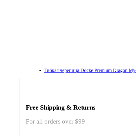
Гибкая черепица Döcke Premium Dragon Му
Free Shipping & Returns
For all orders over $99