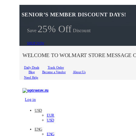
SENIOR’S MEMBER DISCOUNT DAYS!
25% Off
Save
Discount
SHOP NOW
WELCOME TO WOLMART STORE MESSAGE O
Daily Deals
Track Order
Blog
Become a Vendor
About Us
Need Help
Log in
USD
EUR
USD
ENG
ENG