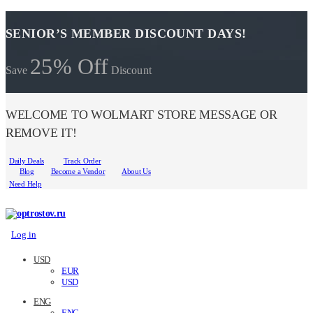
SENIOR’S MEMBER DISCOUNT DAYS!
25% Off
Save
Discount
WELCOME TO WOLMART STORE MESSAGE OR
REMOVE IT!
Daily Deals
Track Order
Blog
Become a Vendor
About Us
Need Help
Log in
USD
EUR
USD
ENG
ENG