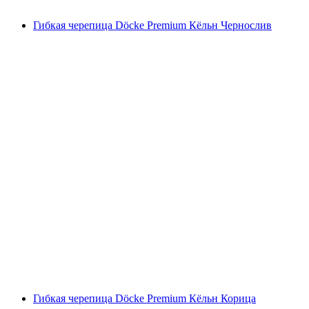
Гибкая черепица Döcke Premium Кёльн Чернослив
Гибкая черепица Döcke Premium Кёльн Корица