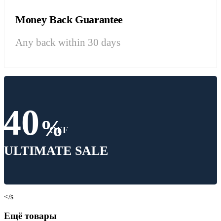
Money Back Guarantee
Any back within 30 days
40
%
OFF
ULTIMATE SALE
</s
Ещё товары