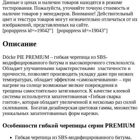
Данные о ценах и наличии товаров находятся в режиме
тестирования. Пожалуйста, уточняйте точную стоимость и
наличие товаров у менеджеров. Внимание! Действительный
цвет и текстура товаров могут незначительно отличаться от их
изображений, представленных на сайте.
[popuppress id=»19042″] [popuppress id=»19043″]
Описание
Döcke PIE PREMIUM – гибкая черепица из SBS-
модифицированного битума и высокопрочного стеклохолста.
Обладает улучшенными характеристиками эластичности и
прочности, позволяет производить укладку даже при низких
температурах, обладает эффектом «самозалечивания» – при
нагреве на солнце возможные мелкие повреждения и
трещины самостоятельно затягиваются. К качестве клеевой
системы используется запатентованная «Гибкая сварка
гонтов», которая обладает увеличенной в несколько раз силой
склеивания. Богатая дизайнерская цветовая гамма, множество
уникальных запатентованных форм нарезки.
Особенности гибкой черепицы серии PREMIUM
Гибкая черепица из SBS-модифицированного битума.