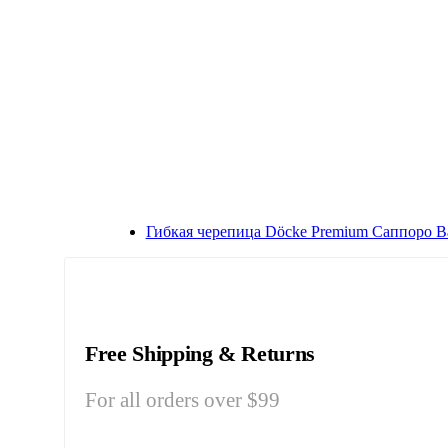
Гибкая черепица Döcke Premium Саппоро В
Free Shipping & Returns
For all orders over $99