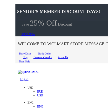
SENIOR’S MEMBER DISCOUNT DAYS!
25% Off
Save
Discount
SHOP NOW
WELCOME TO WOLMART STORE MESSAGE O
Daily Deals
Track Order
Blog
Become a Vendor
About Us
Need Help
Log in
USD
EUR
USD
ENG
ENG