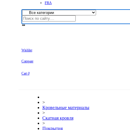
FRA
Wishlist
Compare
Cart
0
>
Кровельные материалы
>
Скатная кровля
>
Покрытия