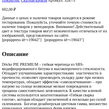
Покрытия
,
Скатная кровля
Артикул:
5247-3
692,00
₽
Данные о ценах и наличии товаров находятся в режиме
тестирования. Пожалуйста, уточняйте точную стоимость и
наличие товаров у менеджеров. Внимание! Действительный
цвет и текстура товаров могут незначительно отличаться от их
изображений, представленных на сайте.
[popuppress id=»19042″] [popuppress id=»19043″]
Описание
Döcke PIE PREMIUM – гибкая черепица из SBS-
модифицированного битума и высокопрочного стеклохолста.
Обладает улучшенными характеристиками эластичности и
прочности, позволяет производить укладку даже при низких
температурах, обладает эффектом «самозалечивания» – при
нагреве на солнце возможные мелкие повреждения и
трещины самостоятельно затягиваются. К качестве клеевой
системы используется запатентованная «Гибкая сварка
гонтов», которая обладает увеличенной в несколько раз силой
склеивания. Богатая дизайнерская цветовая гамма, множество
уникальных запатентованных форм нарезки.