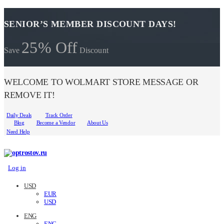
SENIOR’S MEMBER DISCOUNT DAYS!
25% Off
Save
Discount
WELCOME TO WOLMART STORE MESSAGE OR
REMOVE IT!
Daily Deals
Track Order
Blog
Become a Vendor
About Us
Need Help
Log in
USD
EUR
USD
ENG
ENG