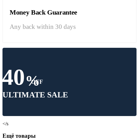
Money Back Guarantee
Any back within 30 days
40
%
OFF
ULTIMATE SALE
</s
Ещё товары