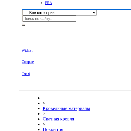
FRA
Wishlist
Compare
Cart
0
>
Кровельные материалы
>
Скатная кровля
>
Покрытия