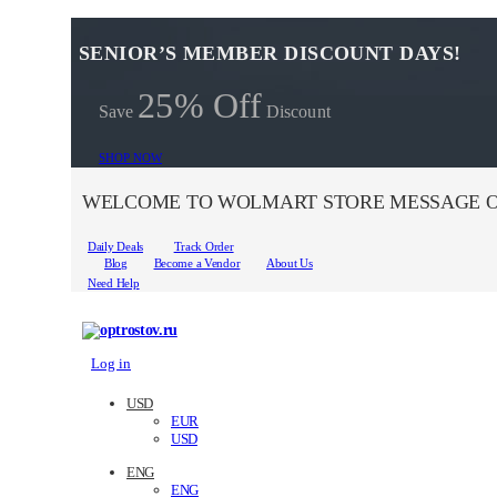
SENIOR’S MEMBER DISCOUNT DAYS!
25% Off
Save
Discount
SHOP NOW
WELCOME TO WOLMART STORE MESSAGE O
Daily Deals
Track Order
Blog
Become a Vendor
About Us
Need Help
Log in
USD
EUR
USD
ENG
ENG