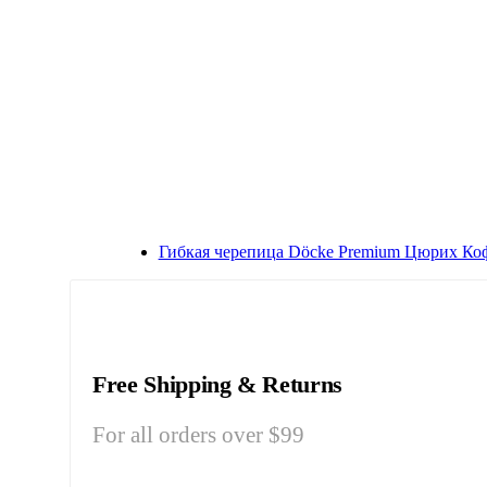
Гибкая черепица Döcke Premium Цюрих Ко
Free Shipping & Returns
For all orders over $99