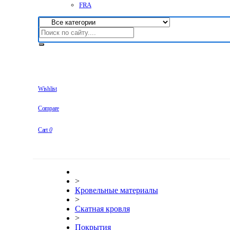
FRA
Wishlist
Compare
Cart
0
>
Кровельные материалы
>
Скатная кровля
>
Покрытия