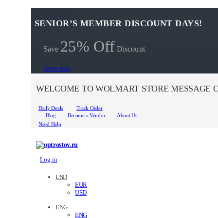
SENIOR’S MEMBER DISCOUNT DAYS!
25% Off
Save
Discount
SHOP NOW
WELCOME TO WOLMART STORE MESSAGE O
Daily Deals
Track Order
Blog
Become a Vendor
About Us
Need Help
Log in
USD
EUR
USD
ENG
ENG