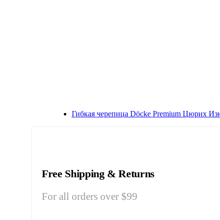
Гибкая черепица Döcke Premium Цюрих И
Free Shipping & Returns
For all orders over $99