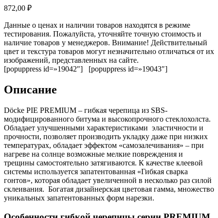
872,00
₽
Данные о ценах и наличии товаров находятся в режиме
тестирования. Пожалуйста, уточняйте точную стоимость и
наличие товаров у менеджеров. Внимание! Действительный
цвет и текстура товаров могут незначительно отличаться от их
изображений, представленных на сайте.
[popuppress id=»19042″] [popuppress id=»19043″]
Описание
Döcke PIE PREMIUM – гибкая черепица из SBS-
модифицированного битума и высокопрочного стеклохолста.
Обладает улучшенными характеристиками эластичности и
прочности, позволяет производить укладку даже при низких
температурах, обладает эффектом «самозалечивания» – при
нагреве на солнце возможные мелкие повреждения и
трещины самостоятельно затягиваются. К качестве клеевой
системы используется запатентованная «Гибкая сварка
гонтов», которая обладает увеличенной в несколько раз силой
склеивания. Богатая дизайнерская цветовая гамма, множество
уникальных запатентованных форм нарезки.
Особенности гибкой черепицы серии PREMIUM