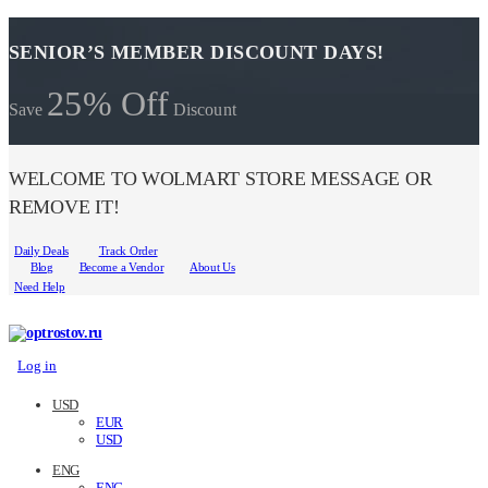
SENIOR’S MEMBER DISCOUNT DAYS!
25% Off
Save
Discount
WELCOME TO WOLMART STORE MESSAGE OR
REMOVE IT!
Daily Deals
Track Order
Blog
Become a Vendor
About Us
Need Help
Log in
USD
EUR
USD
ENG
ENG