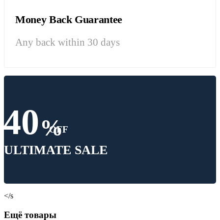
Money Back Guarantee
Any back within 30 days
40
%
OFF
ULTIMATE SALE
</s
Ещё товары