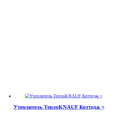
Утеплитель ТеплоKNAUF Коттедж +