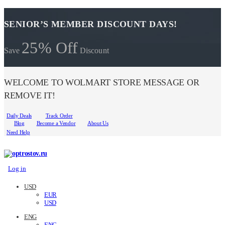
SENIOR’S MEMBER DISCOUNT DAYS!
25% Off
Save
Discount
WELCOME TO WOLMART STORE MESSAGE OR
REMOVE IT!
Daily Deals
Track Order
Blog
Become a Vendor
About Us
Need Help
Log in
USD
EUR
USD
ENG
ENG