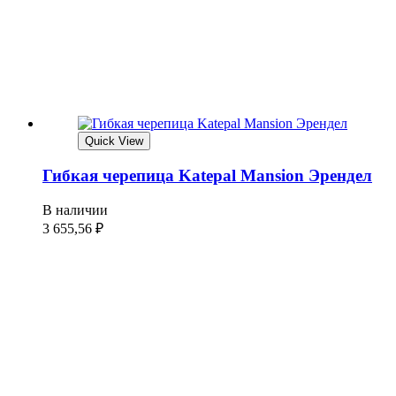
Quick View
Гибкая черепица Katepal Mansion Эрендел
В наличии
3 655,56
₽