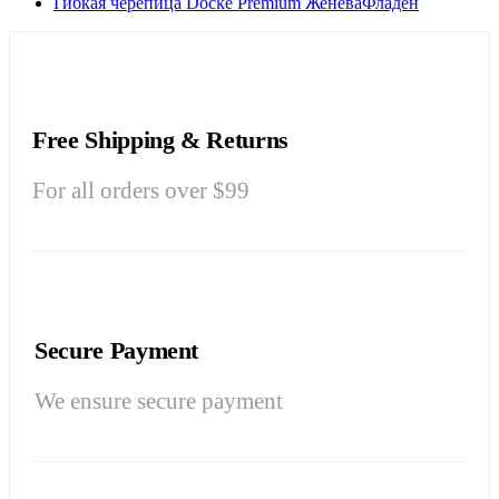
Гибкая черепица Döcke Premium ЖеневаФладен
Free Shipping & Returns
For all orders over $99
Secure Payment
We ensure secure payment