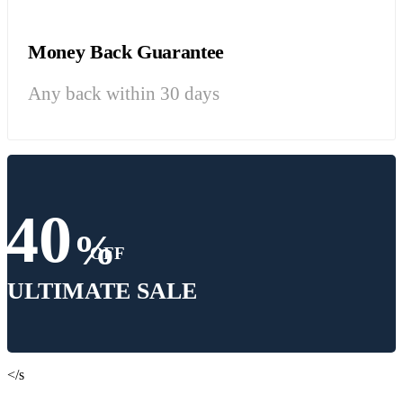
Money Back Guarantee
Any back within 30 days
40
%
OFF
ULTIMATE SALE
</s