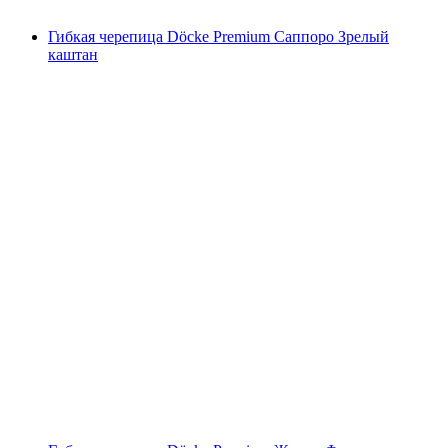
Гибкая черепица Döcke Premium Саппоро Зрелый
каштан