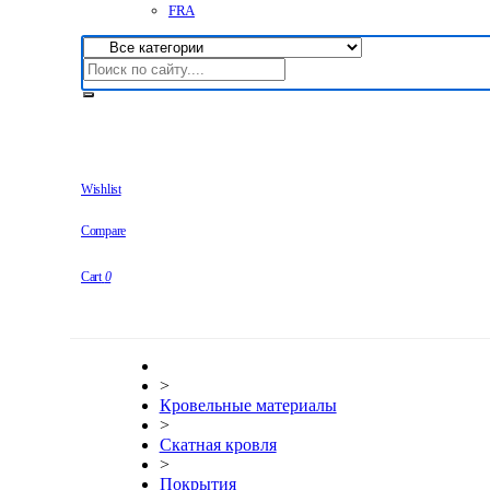
FRA
Wishlist
Compare
Cart
0
>
Кровельные материалы
>
Скатная кровля
>
Покрытия