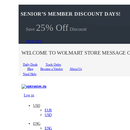
SENIOR’S MEMBER DISCOUNT DAYS!
25% Off
Save
Discount
SHOP NOW
WELCOME TO WOLMART STORE MESSAGE O
Daily Deals
Track Order
Blog
Become a Vendor
About Us
Need Help
Log in
USD
EUR
USD
ENG
ENG