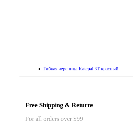
Гибкая черепица Katepal 3T красный
Free Shipping & Returns
For all orders over $99