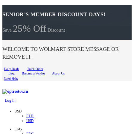
SENIOR’S MEMBER DISCOUNT DAYS!
25% Off
Save
Discount
WELCOME TO WOLMART STORE MESSAGE OR
REMOVE IT!
Daily Deals
Track Order
Blog
Become a Vendor
About Us
Need Help
Log in
USD
EUR
USD
ENG
ENG