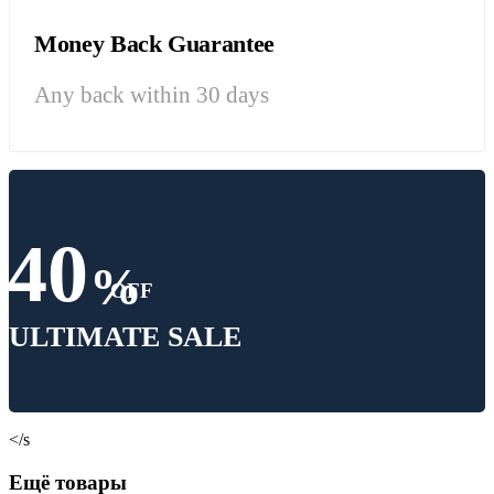
Money Back Guarantee
Any back within 30 days
40
%
OFF
ULTIMATE SALE
</s
Ещё товары