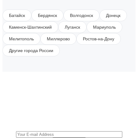
Батайск
Бердянск
Волгодонск
Донецк
Каменск-Шахтинский
Луганск
Мариуполь
Мелитополь
Миллерово
Ростов-на-Дону
Другие города России
SUBSCRIBE TO OUR NEWSLETTER
Get all the latest information on Events, Sales and
Offers.