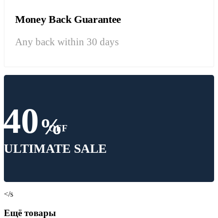
Money Back Guarantee
Any back within 30 days
40
%
OFF
ULTIMATE SALE
</s
Ещё товары