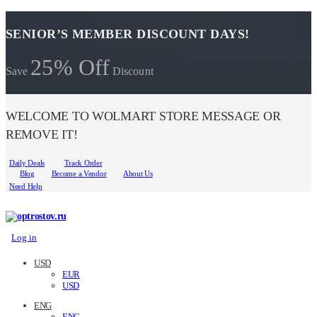
SENIOR’S MEMBER DISCOUNT DAYS!
25% Off
Save
Discount
WELCOME TO WOLMART STORE MESSAGE OR
REMOVE IT!
Daily Deals
Track Order
Blog
Become a Vendor
About Us
Need Help
Log in
USD
EUR
USD
ENG
ENG