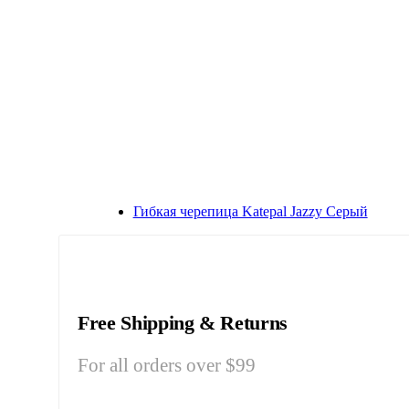
Гибкая черепица Katepal Jazzy Серый
Free Shipping & Returns
For all orders over $99