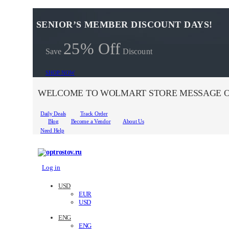
SENIOR’S MEMBER DISCOUNT DAYS!
25% Off
Save
Discount
SHOP NOW
WELCOME TO WOLMART STORE MESSAGE O
Daily Deals
Track Order
Blog
Become a Vendor
About Us
Need Help
Log in
USD
EUR
USD
ENG
ENG