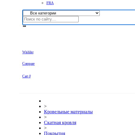
FRA
Wishlist
Compare
Cart
0
>
Кровельные материалы
>
Скатная кровля
>
Покрытия