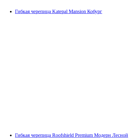
Гибкая черепица Katepal Mansion Кобург
Гибкая черепица Roofshield Premium Модерн Лесной