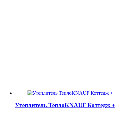
Утеплитель ТеплоKNAUF Коттедж +