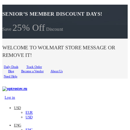
SENIOR’S MEMBER DISCOUNT DAYS!
25% Off
Save
Discount
WELCOME TO WOLMART STORE MESSAGE OR
REMOVE IT!
Daily Deals
Track Order
Blog
Become a Vendor
About Us
Need Help
Log in
USD
EUR
USD
ENG
ENG