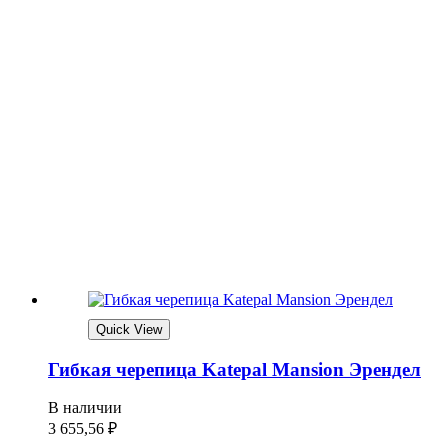
Quick View
Гибкая черепица Katepal Mansion Эрендел
В наличии
3 655,56
₽