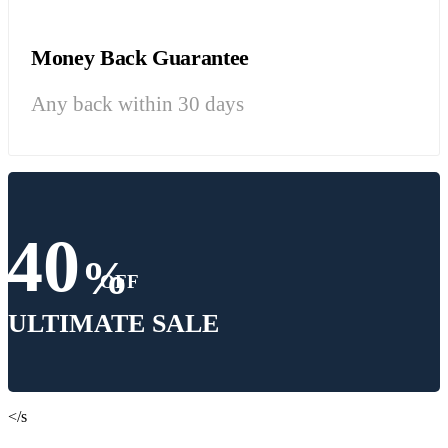
Money Back Guarantee
Any back within 30 days
40
%
OFF
ULTIMATE SALE
</s