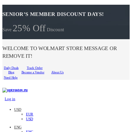
SENIOR’S MEMBER DISCOUNT DAYS!
25% Off
Save
Discount
WELCOME TO WOLMART STORE MESSAGE OR
REMOVE IT!
Daily Deals
Track Order
Blog
Become a Vendor
About Us
Need Help
Log in
USD
EUR
USD
ENG
ENG