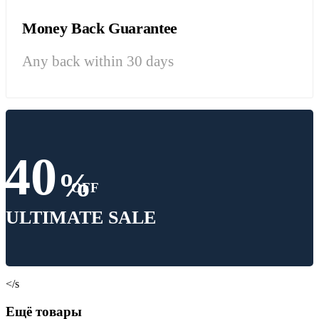
Money Back Guarantee
Any back within 30 days
40
%
OFF
ULTIMATE SALE
</s
Ещё товары