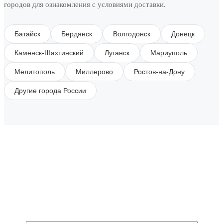
городов для ознакомления с условиями доставки.
Батайск
Бердянск
Волгодонск
Донецк
Каменск-Шахтинский
Луганск
Мариуполь
Мелитополь
Миллерово
Ростов-на-Дону
Другие города России
SUBSCRIBE TO OUR NEWSLETTER
Get all the latest information on Events, Sales and
Offers.