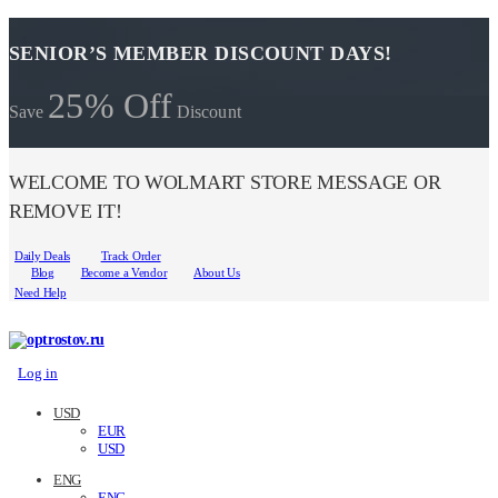
SENIOR’S MEMBER DISCOUNT DAYS!
25% Off
Save
Discount
WELCOME TO WOLMART STORE MESSAGE OR
REMOVE IT!
Daily Deals
Track Order
Blog
Become a Vendor
About Us
Need Help
Log in
USD
EUR
USD
ENG
ENG