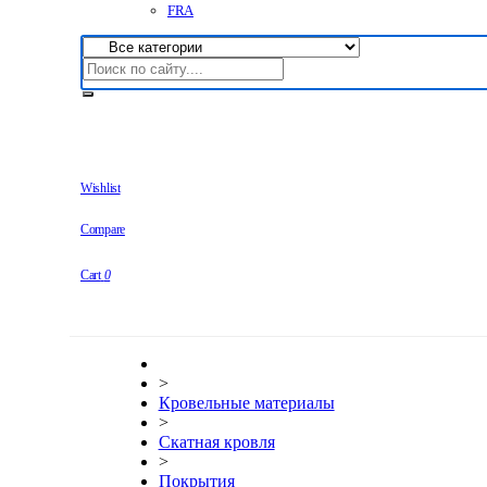
FRA
Wishlist
Compare
Cart
0
>
Кровельные материалы
>
Скатная кровля
>
Покрытия