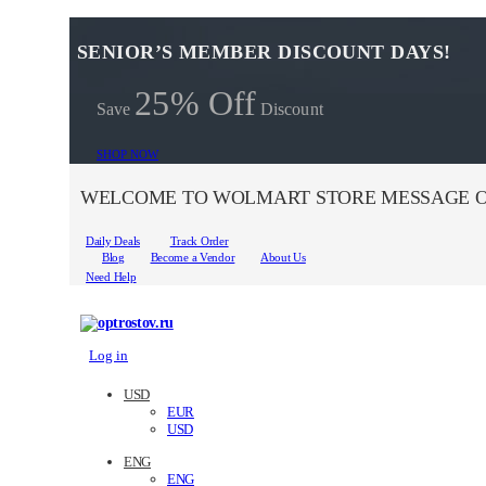
SENIOR’S MEMBER DISCOUNT DAYS!
25% Off
Save
Discount
SHOP NOW
WELCOME TO WOLMART STORE MESSAGE O
Daily Deals
Track Order
Blog
Become a Vendor
About Us
Need Help
Log in
USD
EUR
USD
ENG
ENG