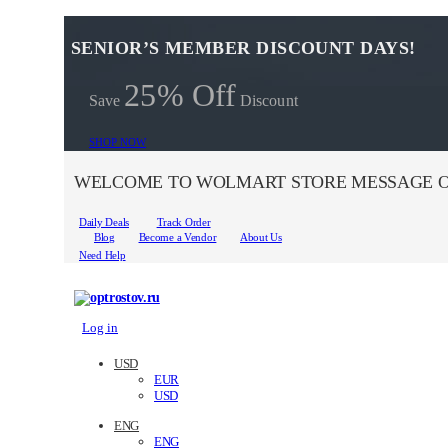
SENIOR’S MEMBER DISCOUNT DAYS!
25% Off
Save
Discount
SHOP NOW
WELCOME TO WOLMART STORE MESSAGE O
Daily Deals
Track Order
Blog
Become a Vendor
About Us
Need Help
Log in
USD
EUR
USD
ENG
ENG