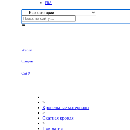
FRA
Wishlist
Compare
Cart
0
>
Кровельные материалы
>
Скатная кровля
>
Покрытия