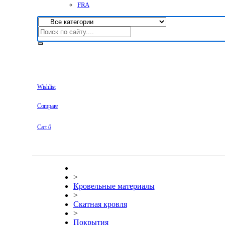
FRA
Wishlist
Compare
Cart
0
>
Кровельные материалы
>
Скатная кровля
>
Покрытия