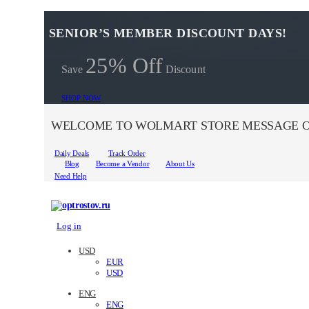
SENIOR’S MEMBER DISCOUNT DAYS!
25% Off
Save
Discount
SHOP NOW
WELCOME TO WOLMART STORE MESSAGE O
Daily Deals
Track Order
Blog
Become a Vendor
About Us
Need Help
Log in
USD
EUR
USD
ENG
ENG